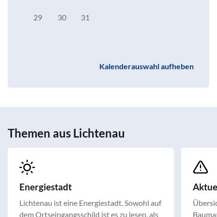
29
30
31
Kalenderauswahl aufheben
Themen aus Lichtenau
Energiestadt
Aktu
Lichtenau ist eine Energiestadt. Sowohl auf
Übersic
dem Ortseingangsschild ist es zu lesen, als
Baumaß