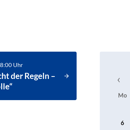
18:00
Uhr
ht der Regeln –
lle“
Mo
6