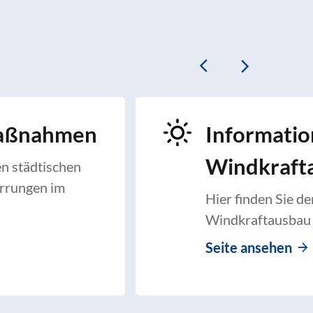
maßnahmen
Informati
Windkraft
en städtischen
rrungen im
Hier finden Sie d
Windkraftausbau 
Seite ansehen