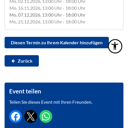
Mo, 02.11.2026
, 13:00
Uhr
- 18:00
Uhr
Mo, 16.11.2026
, 13:00
Uhr
- 18:00
Uhr
Mo, 07.12.2026
, 13:00
Uhr
- 18:00
Uhr
Mo, 21.12.2026
, 13:00
Uhr
- 18:00
Uhr
Diesen Termin zu Ihrem Kalender hinzufügen
Zurück
Event teilen
Teilen Sie dieses Event mit Ihren Freunden.