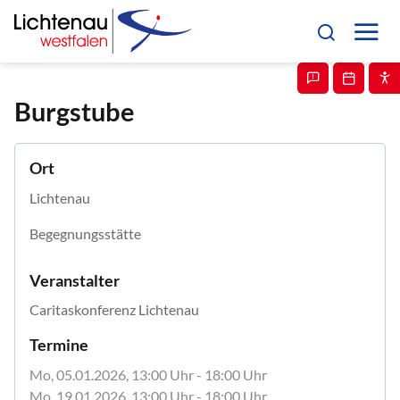
Burgstube
Ort
Lichtenau
Begegnungsstätte
Veranstalter
Caritaskonferenz Lichtenau
Termine
Mo, 05.01.2026
, 13:00
Uhr
- 18:00
Uhr
Mo, 19.01.2026
, 13:00
Uhr
- 18:00
Uhr