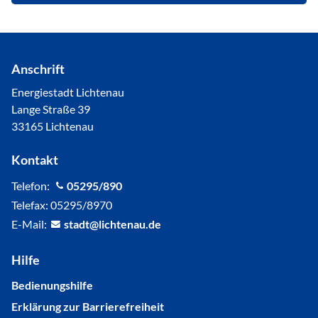
Anschrift
Energiestadt Lichtenau
Lange Straße 39
33165 Lichtenau
Kontakt
Telefon:
05295/890
Telefax: 05295/8970
E-Mail:
st
dt
l
cht
n
d
Hilfe
Bedienungshilfe
Erklärung zur Barrierefreiheit