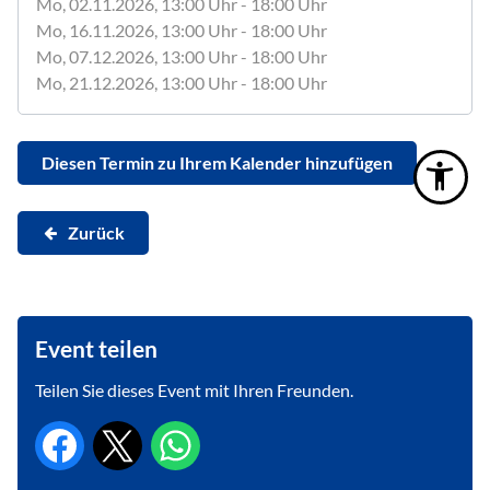
Mo, 02.11.2026
, 13:00
Uhr
- 18:00
Uhr
Mo, 16.11.2026
, 13:00
Uhr
- 18:00
Uhr
Mo, 07.12.2026
, 13:00
Uhr
- 18:00
Uhr
Mo, 21.12.2026
, 13:00
Uhr
- 18:00
Uhr
Diesen Termin zu Ihrem Kalender hinzufügen
Zurück
Event teilen
Teilen Sie dieses Event mit Ihren Freunden.