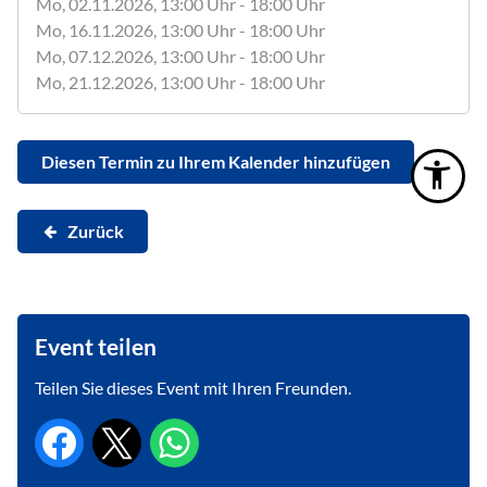
Mo, 02.11.2026
, 13:00
Uhr
- 18:00
Uhr
Mo, 16.11.2026
, 13:00
Uhr
- 18:00
Uhr
Mo, 07.12.2026
, 13:00
Uhr
- 18:00
Uhr
Mo, 21.12.2026
, 13:00
Uhr
- 18:00
Uhr
Diesen Termin zu Ihrem Kalender hinzufügen
Zurück
Event teilen
Teilen Sie dieses Event mit Ihren Freunden.