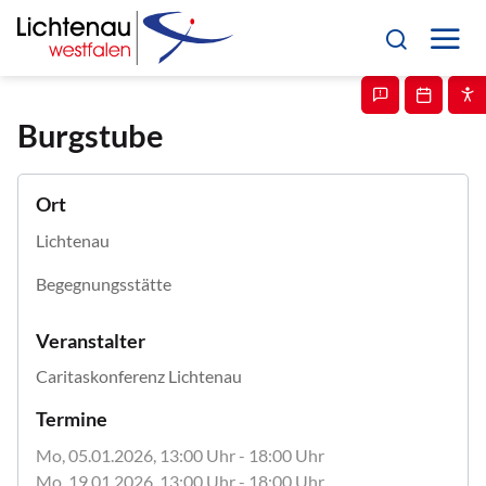
Burgstube
Ort
Lichtenau
Begegnungsstätte
Veranstalter
Caritaskonferenz Lichtenau
Termine
Mo, 05.01.2026
, 13:00
Uhr
- 18:00
Uhr
Mo, 19.01.2026
, 13:00
Uhr
- 18:00
Uhr