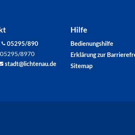
kt
Hilfe
:
05295/890
Bedienungshilfe
: 05295/8970
Erklärung zur Barrierefr
st
dt
l
cht
n
d
Sitemap