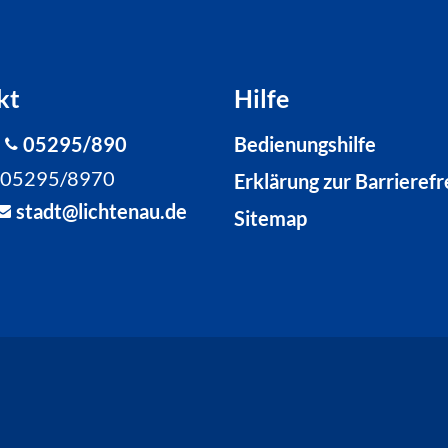
kt
Hilfe
:
05295/890
Bedienungshilfe
: 05295/8970
Erklärung zur Barrierefr
st
dt
l
cht
n
d
Sitemap