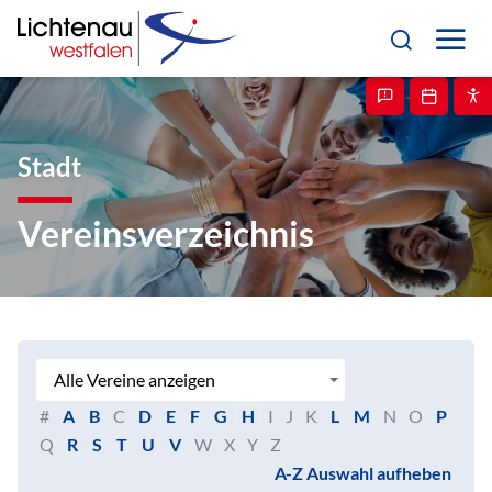
Stadt
Vereinsverzeichnis
#
A
B
C
D
E
F
G
H
I
J
K
L
M
N
O
P
Q
R
S
T
U
V
W
X
Y
Z
A-Z Auswahl aufheben