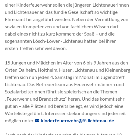
einer Kinderfeuerwehr sollen die jüngeren Lichtenauerinnen
und Lichtenauer an das für die Gesellschaft so wichtige
Ehrenamt herangeführt werden. Neben der Vermittlung von
sozialen Kompetenzen und von fachlichem Wissen darf
dabei eines nicht zu kurz kommen: der Spaß – und die
sogenannten Lösch-Löwen-Lichtenau hatten bei ihren
ersten Treffen sehr viel davon.
15 Jungen und Mädchen im Alter von 6 bis 9 Jahren aus den
Orten Dalheim, Holtheim, Husen, Lichtenau und Kleinenberg
treffen sich nun jeden 4. Samstag im Monat im Jugendtreff
Lichtenau. Das Betreuerteam aus Feuerwehrmännern und
Sozialarbeiterinnen führt sie spielerisch an die Themen
„Feuerwehr und Brandschutz“ heran. Und das kommt sehr
gut an – alle Plätze sind bereits belegt, es wird jedoch eine
Warteliste geführt. Interessensbekundungen sind jederzeit
möglich unter
k
nd
rf
rw
hr
ff-l
cht
n
d
.
Auch nach der Kinderfeuerwehr, die bis zum Alter von 12