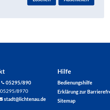
kt
Hilfe
:
05295/890
Bedienungshilfe
: 05295/8970
Erklärung zur Barrierefr
st
dt
l
cht
n
d
Sitemap