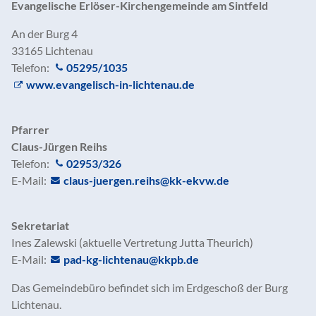
Evangelische Erlöser-Kirchengemeinde am Sintfeld
An der Burg 4
33165 Lichtenau
Telefon:
05295/1035
www.evangelisch-in-lichtenau.de
Pfarrer
Claus-Jürgen Reihs
Telefon:
02953/326
E-Mail:
claus-juergen.reihs@kk-ekvw.de
Sekretariat
Ines Zalewski (aktuelle Vertretung Jutta Theurich)
E-Mail:
p
d-kg-l
cht
n
kkpb
d
Das Gemeindebüro befindet sich im Erdgeschoß der Burg
Lichtenau.