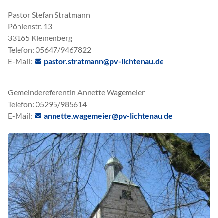
Pastor Stefan Stratmann
Pöhlenstr. 13
33165 Kleinenberg
Telefon: 05647/9467822
E-Mail:
pastor.stratmann@pv-lichtenau.de
Gemeindereferentin Annette Wagemeier
Telefon: 05295/985614
E-Mail:
nn
tt
w
g
m
r
pv-l
cht
n
d