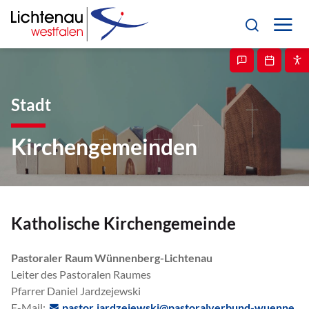
Stadt
Kirchengemeinden
Katholische Kirchengemeinde
Pastoraler Raum Wünnenberg-Lichtenau
Leiter des Pastoralen Raumes
Pfarrer Daniel Jardzejewski
E-Mail:
p
st
r
j
rdz
j
wsk
p
st
r
lv
rb
nd-w
nn