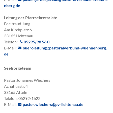
nb
rg
d
Leitung der Pfarrsekretariate
Edeltraud Jung
Am Kirchplatz 6
33165 Lichtenau
Telefon:
05295/98 56 0
E-Mail:
b
r
l
t
ng
p
st
r
lv
rb
nd-w
nn
nb
rg
d
Seelsorgeteam
Pastor Johannes Wiechers
Achatiusstr. 4
33165 Atteln
Telefon: 05292/1622
E-Mail:
p
st
r
w
ch
rs
pv-l
cht
n
d