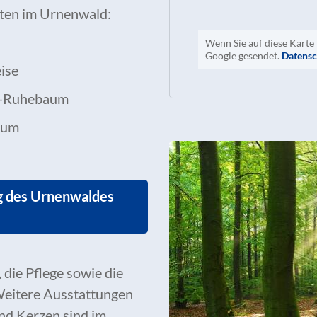
iten im Urnenwald:
Wenn Sie auf diese Karte 
Google gesendet.
Datensc
ise
ts-Ruhebaum
aum
g des Urnenwaldes
die Pflege sowie die
Weitere Ausstattungen
nd Kerzen sind im