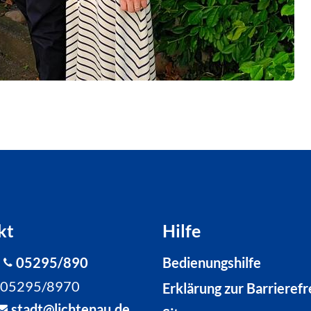
kt
Hilfe
:
05295/890
Bedienungshilfe
: 05295/8970
Erklärung zur Barrierefr
st
dt
l
cht
n
d