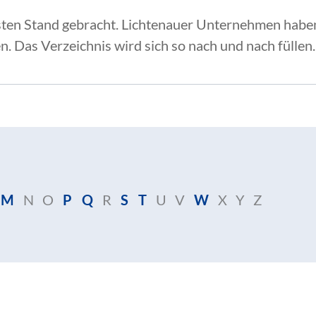
sten Stand gebracht. Lichtenauer Unternehmen haben 
n. Das Verzeichnis wird sich so nach und nach füllen.
M
N
O
P
Q
R
S
T
U
V
W
X
Y
Z