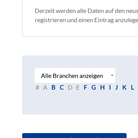
Derzeit werden alle Daten auf den neu
registrieren und einen Eintrag anzulege
#
A
B
C
D
E
F
G
H
I
J
K
L