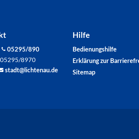
kt
Hilfe
:
05295/890
Bedienungshilfe
: 05295/8970
Erklärung zur Barrierefr
st
dt
l
cht
n
d
Sitemap