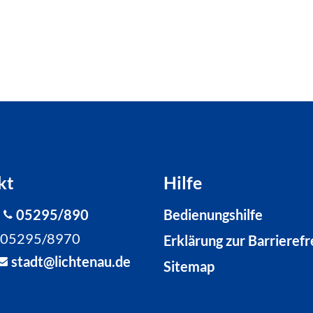
kt
Hilfe
:
05295/890
Bedienungshilfe
: 05295/8970
Erklärung zur Barrierefr
st
dt
l
cht
n
d
Sitemap