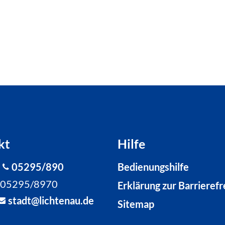
kt
Hilfe
:
05295/890
Bedienungshilfe
: 05295/8970
Erklärung zur Barrierefr
st
dt
l
cht
n
d
Sitemap