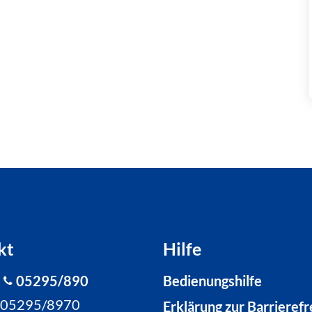
kt
Hilfe
:
05295/890
Bedienungshilfe
: 05295/8970
Erklärung zur Barrierefr