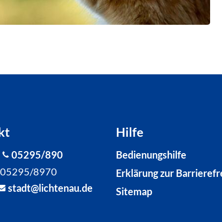
kt
Hilfe
:
05295/890
Bedienungshilfe
: 05295/8970
Erklärung zur Barrierefr
st
dt
l
cht
n
d
Sitemap