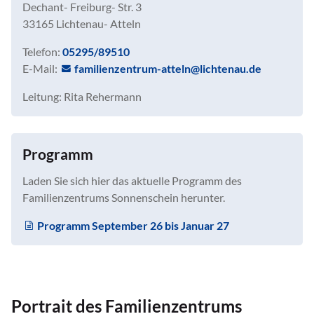
Dechant- Freiburg- Str. 3
33165 Lichtenau- Atteln
Telefon:
05295/89510
E-Mail:
f
m
l
nz
ntr
m-
tt
ln
l
cht
n
d
Leitung: Rita Rehermann
Programm
Laden Sie sich hier das aktuelle Programm des
Familienzentrums Sonnenschein herunter.
Programm September 26 bis Januar 27
Portrait des Familienzentrums